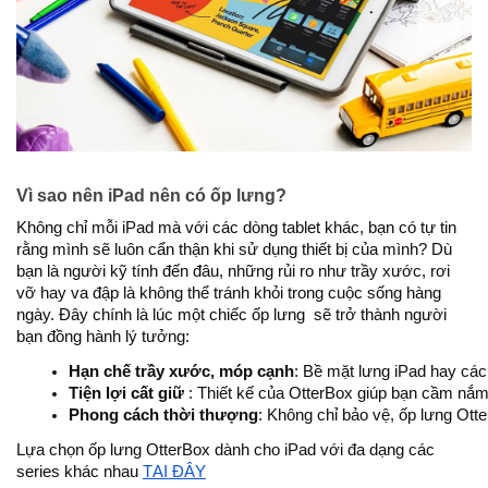
Vì sao nên iPad nên có ốp lưng?
Không chỉ mỗi iPad mà với các dòng tablet khác, bạn có tự tin
rằng mình sẽ luôn cẩn thận khi sử dụng thiết bị của mình? Dù
bạn là người kỹ tính đến đâu, những rủi ro như trầy xước, rơi
vỡ hay va đập là không thể tránh khỏi trong cuộc sống hàng
ngày. Đây chính là lúc một chiếc ốp lưng sẽ trở thành người
bạn đồng hành lý tưởng:
Hạn chế trầy xước, móp cạnh
: Bề mặt lưng iPad hay các
Tiện lợi cất giữ 
: Thiết kế của OtterBox giúp bạn cầm nắm
Phong cách thời thượng
: Không chỉ bảo vệ, ốp lưng Ott
Lựa chọn ốp lưng OtterBox dành cho iPad với đa dạng các
series khác nhau
TẠI ĐÂY